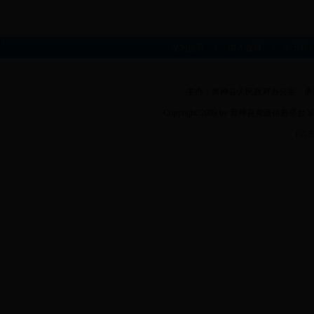
设为首页
|
加入收藏
|
关于我
主办：青神县人民政府办公室 承办：
Copyright?2009 by 青神县党政信息平台
（点