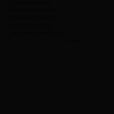
青神县国粮管理有限公司
青神县国有资产经营有限公司
青神县供排水公司基本情况
青神县国粮管理有限公司
青神县羽翔城市投资有限责任公司
共10条 1/1
首页
上页
下页